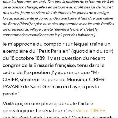
pour les hommes, les vrais. Dès lors, la position de la femme vis à vis
de la boisson change, elle s'en détourne au profit des jus de fruit et
des sodas. Je me souviens de l'air étonné des jeunes de mon âge
lorsqu'adolescente je commandais une bière. Il faut dire que native
de Bertry (Nord) et plus ou moins apparentée avec les trois familles
de brasseurs du village, j'ai été "élevée à la bière" c'était la
consommation quotidienne de la plupart des habitants.]
Je m'approche du comptoir sur lequel traîne un
exemplaire du "Petit Parisien" (quotidien du soir)
du 18 octobre 1889. Il y est question du récent
congrès de la Brasserie française, tenu dans le
cadre de l'exposition. J'y apprends que "Mr
CIRIER, sénateur et père de Monsieur CIRIER-
PAVARD de Saint Germain en Laye, a pris la
parole".
Voilà qui, en une phrase, déroule l'arbre
généalogique. Le sénateur c'est
Victor CIRIER
,
son fils c'est l'aîné, Lucien, né à Cambrai le samedi