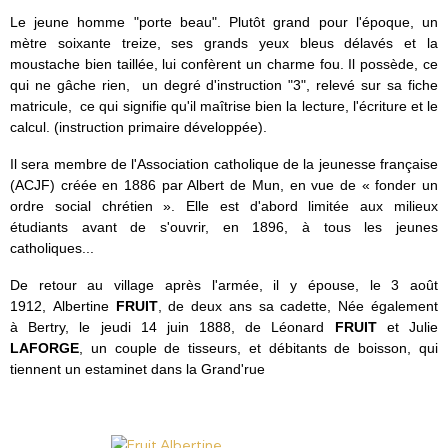
Le jeune homme "porte beau". Plutôt grand pour l'époque, un
mètre soixante treize,
ses grands yeux bleus délavés et la
moustache bien taillée, lui confèrent un charme fou. Il possède, ce
qui ne gâche rien, un degré d'instruction "3", relevé sur sa fiche
matricule, ce qui signifie qu'il maîtrise bien la lecture, l'écriture et le
calcul. (instruction primaire développée).
Il sera membre de l'Association catholique de la jeunesse française
(ACJF) créée en 1886 par Albert de Mun, en vue de « fonder un
ordre social chrétien ». Elle est d'abord limitée aux milieux
étudiants avant de s'ouvrir, en 1896, à tous les jeunes
catholiques...
De retour au village après l'armée,
il y épouse, le 3 août
1912,
Albertine
FRUIT
, de deux ans sa cadette, Née également
à Bertry, le jeudi 14 juin 1888, de Léonard
FRUIT
et Julie
LAFORGE
, un couple de tisseurs, et débitants de boisson, qui
tiennent un estaminet dans la Grand'rue