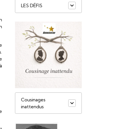
LES DÉFIS
n
en
e
.
e
 à
Cousinages
inattendus
e