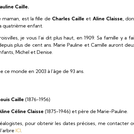
uline Caille.
 maman, est la fille de
Charles Caille
et
Aline Claisse,
don
 la quatrième enfant.
isvilles, je vous l’ai dit plus haut, en 1909. Sa famille y a fa
epuis plus de cent ans. Marie Pauline et Camille auront deu
nfants, Michel et Denise.
tte ce monde en 2003 à l’âge de 93 ans.
ouis Caille
(1876-1956)
Aline Céline Claisse
(1875-1946) et père de Marie-Pauline.
alogistes, pour obtenir les dates précises, me contacter o
 l’arbre
ICI
.