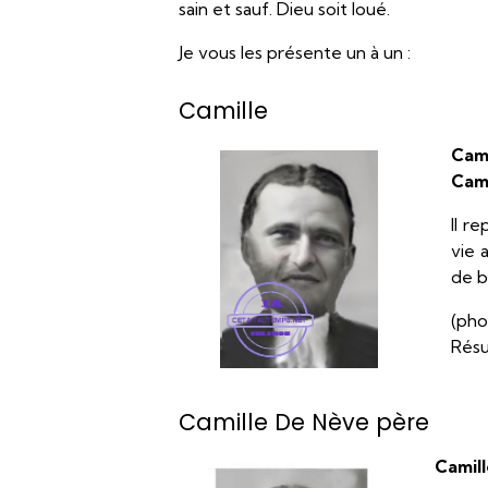
sain et sauf. Dieu soit loué.
Je vous les présente un à un :
Camille
Cam
Cam
Il r
vie 
de b
(pho
Résu
Camille De Nève père
Camil