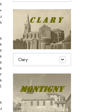
t
 »
u
s
s
e
ls
e
Clary
s
e
r
e
0,
s
u