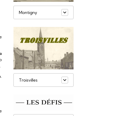
Montigny
e
la
b
.
A.
Troisvilles
e