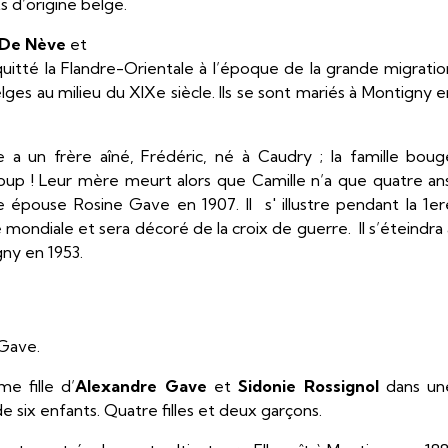
s d’origine belge.
 De Nève
et
itté la Flandre-Orientale à l’époque de la grande migratio
lges au milieu du XIXe siècle. Ils se sont mariés à Montigny 
e a un frère aîné, Frédéric, né à Caudry ; la famille boug
up ! Leur mère meurt alors que Camille n’a que quatre ans
e épouse Rosine Gave en 1907. Il s' illustre pendant la 1er
 mondiale et sera décoré de la croix de guerre. Il s’éteindra
ny en 1953.
Gave.
me fille d’
Alexandre Gave
et
Sidonie Rossignol
dans un
de six enfants. Quatre filles et deux garçons.