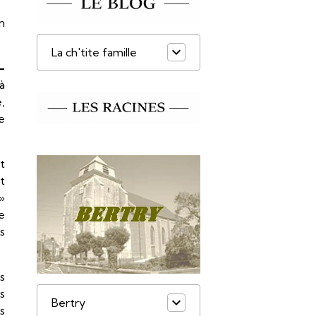
n
La ch'tite famille
-
à
,
e
t
t
 »
e
es
s
s
Bertry
s