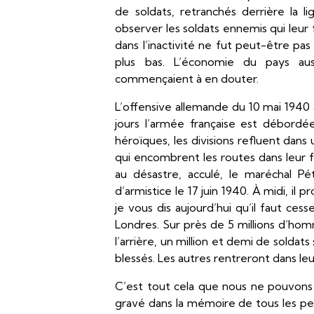
de soldats, retranchés derrière la li
observer les soldats ennemis qui leur f
dans l’inactivité ne fut peut-être pa
plus bas. L’économie du pays auss
commençaient à en douter.
L’offensive allemande du 10 mai 1940
jours l’armée française est débordé
héroïques, les divisions refluent dans 
qui encombrent les routes dans leur f
au désastre, acculé, le maréchal P
d’armistice le 17 juin 1940. À midi, i
je vous dis aujourd’hui qu’il faut ce
Londres. Sur près de 5 millions d’ho
l’arrière, un million et demi de soldat
blessés. Les autres rentreront dans le
C’est tout cela que nous ne pouvons p
gravé dans la mémoire de tous les pe