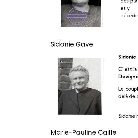
Ses par
et y
décéder
Sidonie Gave
Sidonie
C' est l
Devign
Le coup
delà de 
Sidonie 
Marie-Pauline Caille