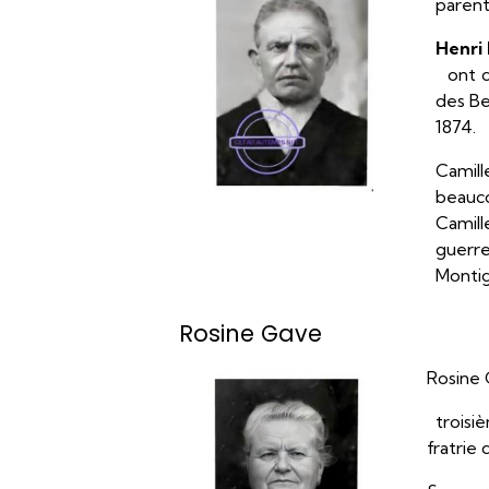
parent
Henri
ont qu
des Be
1874.
Camill
beauco
Camill
guerre
Montig
Rosine Gave
Rosine 
troisiè
fratrie 