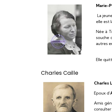
Marie-Pa
La jeune
elle est
Née à Tro
souche d
autres e
Elle qui
Charles Caille
Charles L
Epoux d’
Amis géné
consulter