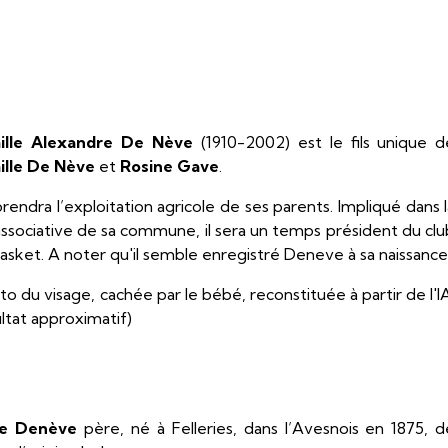
ille Alexandre De Nève
(1910-2002) est le fils unique d
ille De Nève
et
Rosine Gave
.
eprendra l’exploitation agricole de ses parents. Impliqué dans 
associative de sa commune, il sera un temps président du clu
asket. A noter qu'il semble enregistré Deneve à sa naissance
to du visage, cachée par le bébé, reconstituée à partir de l'I
ltat approximatif)
le Denève
père, né à Felleries, dans l’Avesnois en 1875, d