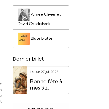
Aimée Olivier et
David Cruickshank
Blute Blutte
Dernier billet
Le Lun 27 juil 2026
Bonne fête à
t
mes 92
n
"Mamie
e
Anne"
t