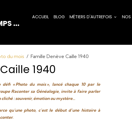
ACCUEIL
BLOG
MÉTIERS D'AUTREFOIS
NOS
PS ...
oto du mois
Famille Denève Caille 1940
Caille 1940
 défi « Photo du mois », lancé chaque 10 par le
oupe Raconter sa Généalogie, invite à faire parler
 cliché : souvenir, émotion ou mystère…
rce qu’une photo, c’est le début d’une histoire à
conter.