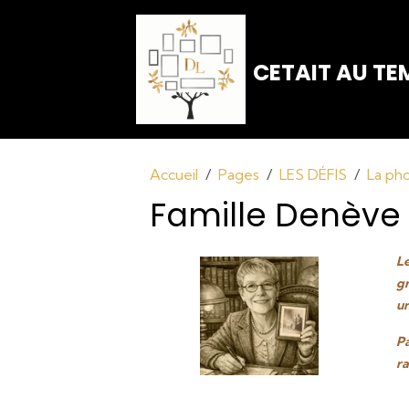
CETAIT AU TEM
Accueil
Pages
LES DÉFIS
La ph
Famille Denève 
Le
gr
un
Pa
ra