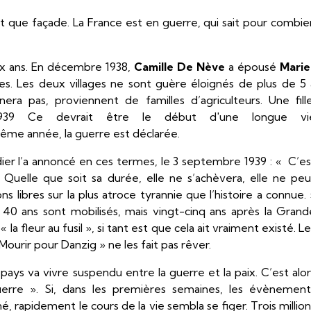
est que façade. La France est en guerre, qui sait pour combie
x ans. En décembre 1938,
Camille De Nève
a épousé
Marie
lles. Les deux villages ne sont guère éloignés de plus de 5 
a pas, proviennent de familles d’agriculteurs. Une fille
1939 Ce devrait être le début d'une longue vi
me année, la guerre est déclarée.
ier l’a annoncé en ces termes, le 3 septembre 1939 : « C’es
Quelle que soit sa durée, elle ne s’achèvera, elle ne peu
ns libres sur la plus atroce tyrannie que l’histoire a connue.
0 ans sont mobilisés, mais vingt-cinq ans après la Grand
« la fleur au fusil », si tant est que cela ait vraiment existé. L
Mourir pour Danzig » ne les fait pas rêver.
pays va vivre suspendu entre la guerre et la paix. C’est alor
uerre ». Si, dans les premières semaines, les évènement
, rapidement le cours de la vie sembla se figer. Trois million