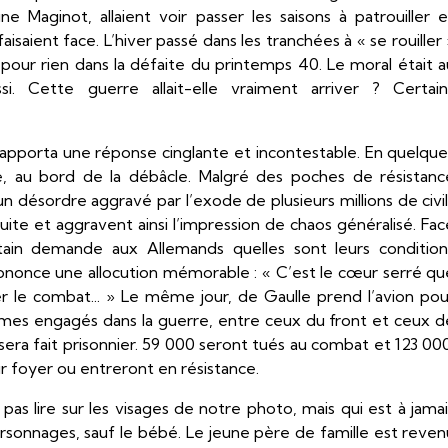
gne Maginot, allaient voir passer les saisons à patrouiller e
aisaient face. L’hiver passé dans les tranchées à « se rouiller
s pour rien dans la défaite du printemps 40. Le moral était a
i. Cette guerre allait-elle vraiment arriver ? Certain
 apporta une réponse cinglante et incontestable. En quelque
e, au bord de la débâcle. Malgré des poches de résistanc
un désordre aggravé par l’exode de plusieurs millions de civi
uite et aggravent ainsi l’impression de chaos généralisé. Fac
étain demande aux Allemands quelles sont leurs condition
l prononce une allocution mémorable : « C’est le cœur serré qu
sser le combat... » Le même jour, de Gaulle prend l’avion pou
mmes engagés dans la guerre, entre ceux du front et ceux d
s sera fait prisonnier. 59 000 seront tués au combat et 123 00
ur foyer ou entreront en résistance.
as lire sur les visages de notre photo, mais qui est à jamai
rsonnages, sauf le bébé. Le jeune père de famille est reven