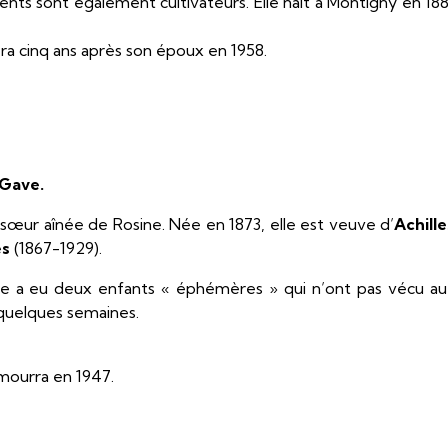
ents sont également cultivateurs. Elle naît à Montigny en 188
a cinq ans après son époux en 1958.
 Gave.
a sœur aînée de Rosine. Née en 1873, elle est veuve d’
Achille
es
(1867-1929).
le a eu deux enfants « éphémères » qui n’ont pas vécu au
quelques semaines.
mourra en 1947.