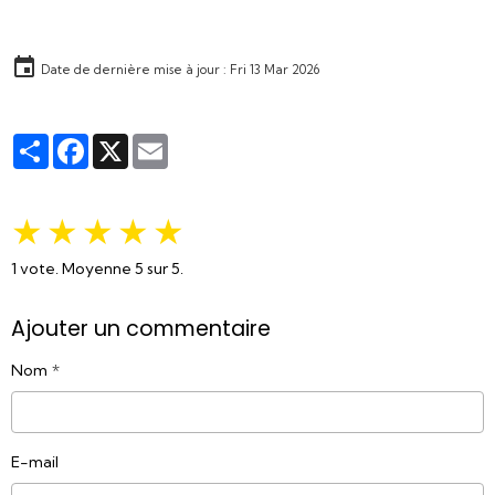
Date de dernière mise à jour : Fri 13 Mar 2026
Partager
Facebook
X
Email
★
★
★
★
★
1
vote. Moyenne
5
sur 5.
Ajouter un commentaire
Nom
E-mail