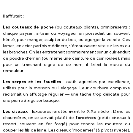
Il afffûtait :
Les couteaux de poche
(ou couteaux pliants), omniprésents :
chaque paysan, artisan ou voyageur en possédait un, souvent
hérité, pour manger, sculpter du bois, ou égorger la volaille. Ces
lames, en acier parfois médiocre, s’émoussaient vite sur les os ou
les branches. On les entretenait sommairement sur un cuir enduit
de poudre d’émeri (ou même une ceinture de cuir roulée), mais
pour un tranchant digne de ce nom, il fallait la meule du
rémouleur.
Les serpes et les faucilles
: outils agricoles par excellence,
utilisés pour la moisson ou l’élagage. Leur courbure complexe
réclamait un affûtage régulier — une tâche trop délicate pour
une pierre à aiguiser basique.
Les ciseaux
: luxueuses raretés avant le XIXe siècle ! Dans les
chaumières, on se servait plutôt de
forcettes
(petits ciseaux à
ressort, souvent en fer forgé) pour tondre les moutons ou
couper les fils de laine. Les ciseaux "modernes" (à pivots rivetés),