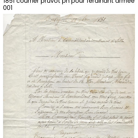
1851 courrier pruvot ph pour ferdinant armee
001