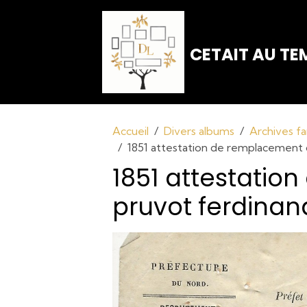
CETAIT AU TEM
Accueil
Divers albums
Archives fa
1851 attestation de remplacement 
1851 attestati
pruvot ferdinan