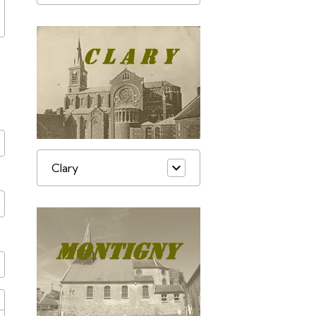
Clary