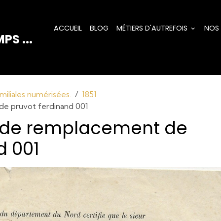
ACCUEIL
BLOG
MÉTIERS D'AUTREFOIS
NOS
PS ...
miliales numérisées.
1851
de pruvot ferdinand 001
on de remplacement de
d 001