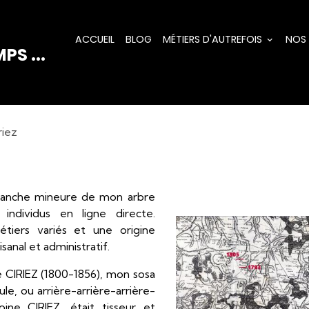
ACCUEIL
BLOG
MÉTIERS D'AUTREFOIS
NOS
PS ...
riez
branche mineure de mon arbre
individus en ligne directe.
tiers variés et une origine
sanal et administratif.
e CIRIEZ (1800-1856), mon sosa
le, ou arrière-arrière-arrière-
ne CIRIEZ, était tisseur et