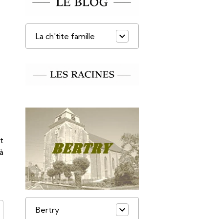
La ch'tite famille
Et
à
Bertry