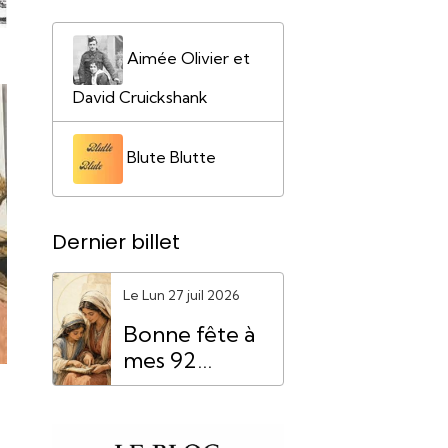
Aimée Olivier et
David Cruickshank
Blute Blutte
Dernier billet
Le Lun 27 juil 2026
Bonne fête à
mes 92
"Mamie
Anne"