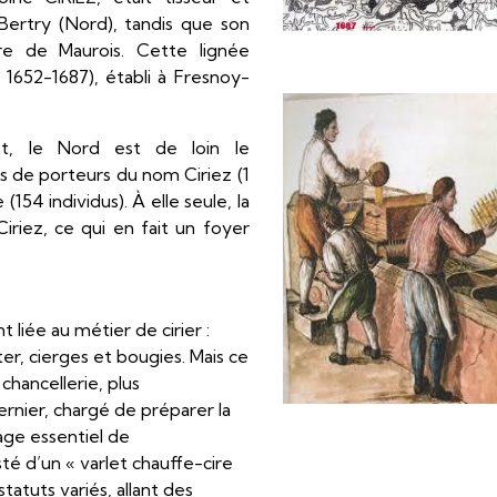
 Bertry (Nord), tandis que son
aire de Maurois. Cette lignée
 1652-1687), établi à Fresnoy-
t, le Nord est de loin le
s de porteurs du nom Ciriez (1
 (154 individus). À elle seule, la
iez, ce qui en fait un foyer
 liée au métier de cirier :
er, cierges et bougies. Mais ce
chancellerie, plus
rnier, chargé de préparer la
uage essentiel de
té d’un « varlet chauffe-cire
statuts variés, allant des