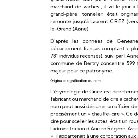
marchand de vaches ; il vit le jour à
grand-père, tonnelier, était origin
remonte jusqu’à Laurent CIRIEZ (vers
le-Grand (Aisne).
D’après les données de Geneane
département français comptant le plu
781 individus recensés), suivi par l’Aisne
commune de Bertry concentre 599 Cir
majeur pour ce patronyme.
Origine et signification du nom
L’étymologie de Ciriez est directement
fabricant ou marchand de cire à cachet
nom peut aussi désigner un officier de 
précisément un « chauffe-cire ». Ce de
cire pour sceller les actes, était un ro
l’administration d’Ancien Régime. Assis
», il appartenait à une corporation aux 