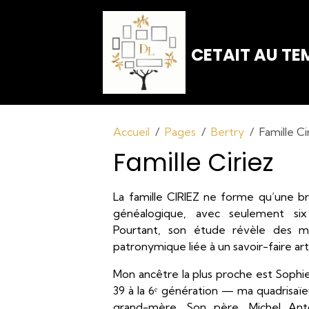
CETAIT AU TEM
Accueil
Pages
Bertry
Famille Ci
Famille Ciriez
La famille CIRIEZ ne forme qu’une 
généalogique, avec seulement six 
Pourtant, son étude révèle des mé
patronymique liée à un savoir-faire arti
Mon ancêtre la plus proche est Sophi
39 à la 6ᵉ génération — ma quadrisaïeu
grand-mère. Son père, Michel Antoi