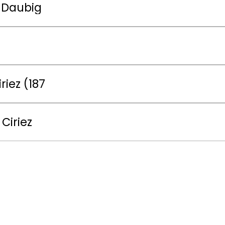
z-Daubig
iez (187
Ciriez