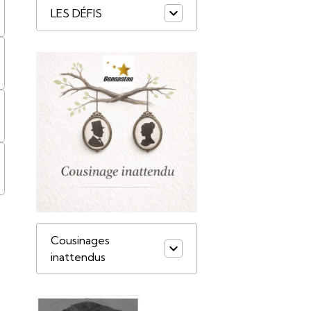
LES DÉFIS
Cousinages
inattendus