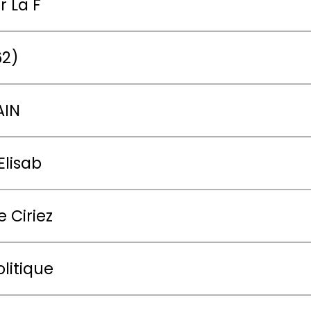
r La F
62)
AIN
Elisab
 Ciriez
litique