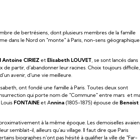
nombre de bertrésiens, dont plusieurs membres de la famille
même dans le Nord on "monte" à Paris, non-sens géographique
l Antoine CIRIEZ
et
Elisabeth LOUVET
, se sont lancés dans
oix de partir, d'abandonner leur racines. Choix toujours difficile
'un avenir, d'une vie meilleure.
lisabeth, ont fondé une famille à Paris. Toutes deux sont
le insurrection qui porte nom de "Commune" entre mars et ma
 Louis
FONTAINE
et A
nnina
(1805-1875) épouse de
Benoist
approximativement à la même époque. Les demoiselles avaien
ur semblait-il, ailleurs qu'au village. Il faut dire que Paris
ertains biographes n'ont pas hésité à qualifier la ville de "Far-