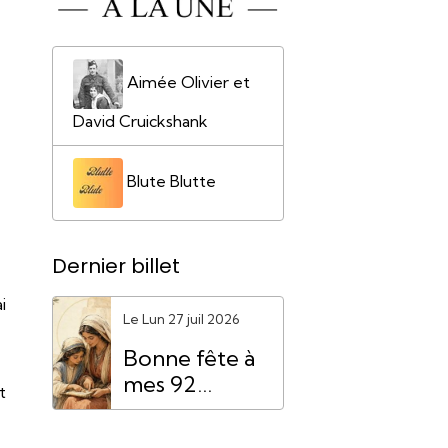
Aimée Olivier et
David Cruickshank
Blute Blutte
,
Dernier billet
i
Le Lun 27 juil 2026
Bonne fête à
mes 92
t
"Mamie
Anne"