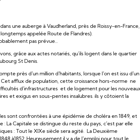
845 dans une auberge à Vaudherland, près de Roissy-en-France,
 longtemps appelée Route de Flandres).
robablement pas prévue...
vons, grâce aux actes notariés, qu'ils logent dans le quartier
Faubourg St Denis.
mpte près d'un million d'habitants, lorsque l'on est issu d'un
. Cet afflux de population, cette croissance hors-norme ne
fficultés d'infrastructures et de logement pour les nouveau
ires et exigus en sous-pentes insalubres. iIs y côtoient la
illes sont confrontées à une épidémie de choléra en 1849, et
ue : La Capitale se distingue du reste du pays, c'est par elle
iques : Tout le XIXe siècle sera agité. La Deuxième
1848 à1852. Heureusement il y a de l'emploi pour tout le