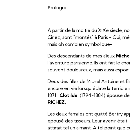
Prologue :
A partir de la moitié du XIXe siècle, 
Ciriez, sont "montés" à Paris - Oui, 
mais oh combien symbolique-
Des descendants de mes aïeux
Miche
l'aventure parisienne. Ils ont fait le ch
souvent douloureux, mais aussi espoir d
Deux des filles de Michel Antoine et E
encore en vie lorsqu'éclate la terrib
1871 :
Clotilde
(1794-1884) épouse de
RICHEZ.
Les deux familles ont quitté Bertry 
épousé des tisseurs. Leur avenir était, le
attirait tel un aimant. A tel point que c