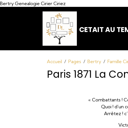
Bertry Genealogie Cirier Ciriez
CETAIT AU TEM
Accueil
Pages
Bertry
Famille Ci
Paris 1871 La C
« Combattants ! C
Quoi ! d’un c
Arrêtez ! c’
Vict