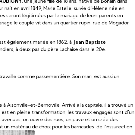
AUBIGNY,
une jeune fille de 18 ans, native de Bohain dans
ur naît en avril 1849, Marie Estelle, suivie d'Hélène née en
s seront légitimées par le mariage de leurs parents en
iage le couple vit dans un quartier rupin, rue de Mogador
s'est également mariée en 1862, à
Jean Baptiste
diers, à deux pas du père Lachaise dans le 20e.
 travaille comme passementière. Son mari, est aussi un
e à Aisonville-et-Bernoville. Arrivé à la capitale, il a trouvé un
ris est en pleine transformation, les travaux engagés sont d'un
 avenues, on ouvre des rues, on pave et on crée des
 un matériau de choix pour les barricades de l'inssurection