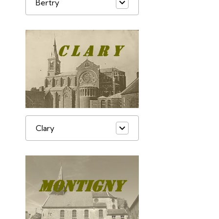
Bertry
Clary