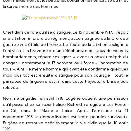
commandement et les batteries conditionne l’efficacité du tir et
la survie même des hommes.
C’est dans ce rôle qu’il se distingue. Le 15 novembre 1917, il reçoit
une citation à l’ordre du régiment, accompagnée de la Croix de
guerre avec étoile de bronze. Le texte de la citation souligne «
l’entrain et la bravoure » d’un téléphoniste qui, sous de violents
bombardements, répare ses lignes « avec un absolu mépris du
danger », notamment le 17 octobre, où il force « l’admiration de
tous ». Ainsi, le même homme qui avait été condamné quelques
mois plus tôt est ensuite distingué pour son courage : tout le
paradoxe de la guerre est là, dans cette trajectoire brisée puis
relevée.
Nommé brigadier en avril 1918, Eugène obtient une permission
qu’il passe chez sa sœur Félicie Richard, réfugiée à Les Ponts-
de-Cé, dans le Maine-et-Loire. Après l’armistice du 11
novembre 1918, la démobilisation est lente pour les survivants.
Eugène ne retrouve définitivement la vie civile que le 10 août
1919