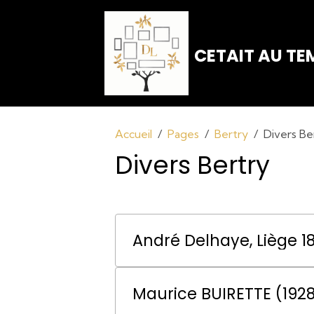
CETAIT AU TEM
Accueil
Pages
Bertry
Divers Be
Divers Bertry
André Delhaye, Liège 1
Maurice BUIRETTE (192