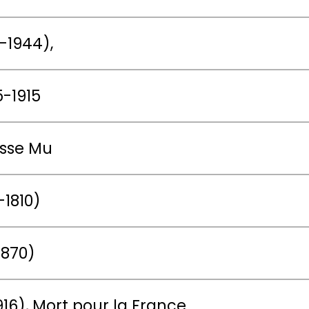
-1944),
5-1915
 Princesse Mu
-1810)
1870)
916), Mort pour la France