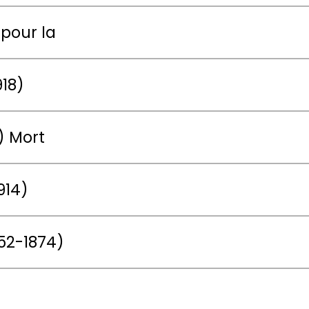
 pour la
918)
) Mort
914)
52-1874)