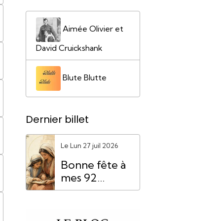
Aimée Olivier et
David Cruickshank
Blute Blutte
Dernier billet
Le Lun 27 juil 2026
Bonne fête à
mes 92
"Mamie
Anne"