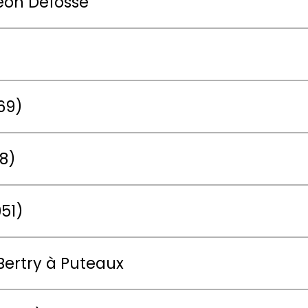
léon Defossé
69)
8)
951)
Bertry à Puteaux