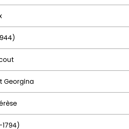
x
1944)
icout
t Georgina
hérèse
-1794)