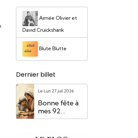
Aimée Olivier et
n
David Cruickshank
Blute Blutte
Dernier billet
Le Lun 27 juil 2026
Bonne fête à
mes 92
"Mamie
Anne"