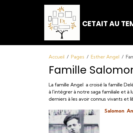
CETAIT AU TEM
Accueil
Pages
Esther Angel
Fa
Famille Salomo
La famille Angel a croisé la famille De
à l'intégrer à notre saga familiale et 
derniers à les avoir connus vivants et l
Salomon An