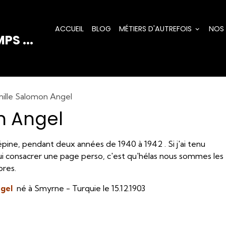
ACCUEIL
BLOG
MÉTIERS D'AUTREFOIS
NOS
PS ...
mille Salomon Angel
n Angel
lépine, pendant deux années de 1940 à 1942 . Si j'ai tenu
à lui consacrer une page perso, c'est qu'hélas nous sommes les
ibres.
gel
né à Smyrne - Turquie le 15.12.1903