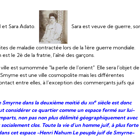
l et Sara Adato.
Sara est veuve de guerre, so
ites de maladie contractée lors de la 1ère guerre mondiale.
est le 2è de la fratrie, l'aîné des garçons.
ville est surnommée "la perle de l'orient" Elle sera l'objet de
 Smyrne est une ville cosmopolite mais les différentes
tact entre elles, à l'exception des commerçants juifs qui
.
e
s de Smyrne dans la deuxième moitié du
xix
siècle est donc
ut considérer ce quartier comme un espace fermé sur lui-
emparts, non pas non plus délimité géographiquement avec
socialement clos. Toute la vie d’un homme juif, à plus forte
 dans cet espace -Henri Nahum Le peuple juif de Smyrne-