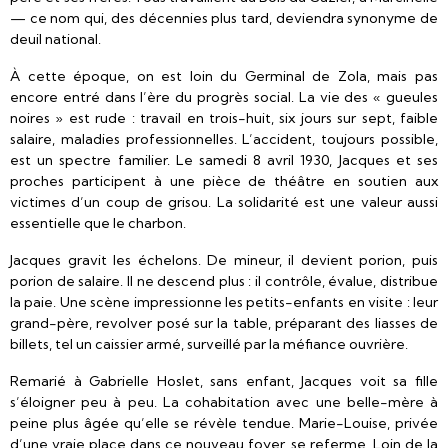
— ce nom qui, des décennies plus tard, deviendra synonyme de
deuil national.
À cette époque, on est loin du Germinal de Zola, mais pas
encore entré dans l’ère du progrès social. La vie des « gueules
noires » est rude : travail en trois-huit, six jours sur sept, faible
salaire, maladies professionnelles. L’accident, toujours possible,
est un spectre familier. Le samedi 8 avril 1930, Jacques et ses
proches participent à une pièce de théâtre en soutien aux
victimes d’un coup de grisou. La solidarité est une valeur aussi
essentielle que le charbon.
Jacques gravit les échelons. De mineur, il devient porion, puis
porion de salaire. Il ne descend plus : il contrôle, évalue, distribue
la paie. Une scène impressionne les petits-enfants en visite : leur
grand-père, revolver posé sur la table, préparant des liasses de
billets, tel un caissier armé, surveillé par la méfiance ouvrière.
Remarié à Gabrielle Hoslet, sans enfant, Jacques voit sa fille
s’éloigner peu à peu. La cohabitation avec une belle-mère à
peine plus âgée qu’elle se révèle tendue. Marie-Louise, privée
d’une vraie place dans ce nouveau foyer, se referme. Loin de la