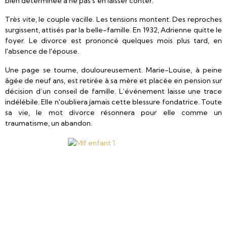
bien déterminée à ne pas s’en laisser conter.
Très vite, le couple vacille. Les tensions montent. Des reproches
surgissent, attisés par la belle-famille. En 1932, Adrienne quitte le
foyer. Le divorce est prononcé quelques mois plus tard, en
l'absence de l'épouse.
Une page se tourne, douloureusement. Marie-Louise, à peine
âgée de neuf ans, est retirée à sa mère et placée en pension sur
décision d’un conseil de famille. L’événement laisse une trace
indélébile. Elle n'oubliera jamais cette blessure fondatrice. Toute
sa vie, le mot divorce résonnera pour elle comme un
traumatisme, un abandon.