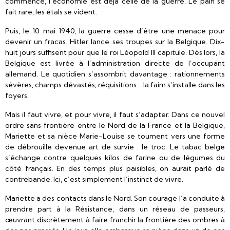
commencé, l’économie est déjà celle de la guerre. Le pain se
fait rare, les étals se vident.
Puis, le 10 mai 1940, la guerre cesse d’être une menace pour
devenir un fracas. Hitler lance ses troupes sur la Belgique. Dix-
huit jours suffisent pour que le roi Léopold III capitule. Dès lors, la
Belgique est livrée à l’administration directe de l’occupant
allemand. Le quotidien s’assombrit davantage : rationnements
sévères, champs dévastés, réquisitions… la faim s’installe dans les
foyers.
Mais il faut vivre, et pour vivre, il faut s’adapter. Dans ce nouvel
ordre sans frontière entre le Nord de la France et la Belgique,
Mariette et sa nièce Marie-Louise se tournent vers une forme
de débrouille devenue art de survie : le troc. Le tabac belge
s’échange contre quelques kilos de farine ou de légumes du
côté français. En des temps plus paisibles, on aurait parlé de
contrebande. Ici, c’est simplement l’instinct de vivre.
Mariette a des contacts dans le Nord. Son courage l’a conduite à
prendre part à la Résistance, dans un réseau de passeurs,
œuvrant discrètement à faire franchir la frontière des ombres à