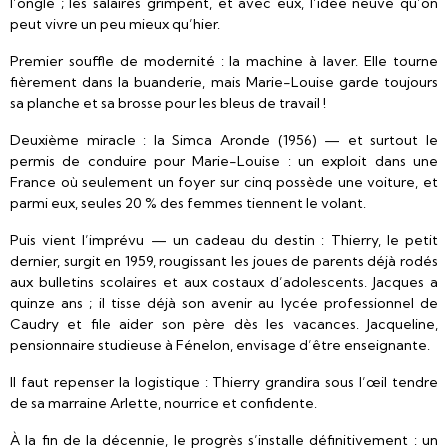
l’ongle ; les salaires grimpent, et avec eux, l’idée neuve qu’on
peut vivre un peu mieux qu’hier.
Premier souffle de modernité : la machine à laver. Elle tourne
fièrement dans la buanderie, mais Marie-Louise garde toujours
sa planche et sa brosse pour les bleus de travail !
Deuxième miracle : la Simca Aronde (1956) — et surtout le
permis de conduire pour Marie-Louise : un exploit dans une
France où seulement un foyer sur cinq possède une voiture, et
parmi eux, seules 20 % des femmes tiennent le volant.
Puis vient l’imprévu — un cadeau du destin : Thierry, le petit
dernier, surgit en 1959, rougissant les joues de parents déjà rodés
aux bulletins scolaires et aux costaux d’adolescents. Jacques a
quinze ans ; il tisse déjà son avenir au lycée professionnel de
Caudry et file aider son père dès les vacances. Jacqueline,
pensionnaire studieuse à Fénelon, envisage d’être enseignante.
Il faut repenser la logistique : Thierry grandira sous l’œil tendre
de sa marraine Arlette, nourrice et confidente.
À la fin de la décennie, le progrès s’installe définitivement : un