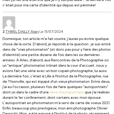
c’était pour ma carte d'identité qui depuis est périmée!
2
THIREL DAILLY Alain
Le 15/07/2024
Dominique, ton article m'a fait sourire, j'aurais pu écrire quelque
chose de la sorte. D'abord, je réponds à ta question : je suis entré
dans de "vrais photomaton" (et donc pas pour y faire des photos
d'identité) une petite dizaine de fois dans les six dernières
années. À Arles, d'abord, aux Rencontres de la Photographie où
un "antique" photomaton trônait dans la cour d'accueil ; nous y
avions fait une série avec un bon copain photographe, lui aussi.
La dernière fois, c'était à Lille à l'Institut de la Photographie, rue
de Thionville, qui est équipé d'un vieux photomaton. Entre deux,
j'ai eu l'occasion, plusieurs fois de faire quelques "autoportraits"
dont un dans le cadre d'une
série d'autoportraits
que j'ai réalisés
durant le 1er confinement, dont certains avec mon épouse.
L'autoportrait en photomaton m'a servi de carte de voeux 2021.
Enfin, beaucoup plus prestigieux, mon ami photographe Olivier
Despicht, lillois, a été exposé à l'Institut de la photo, récemment,