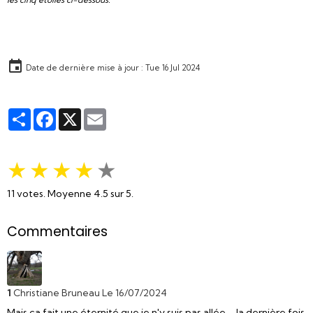
Date de dernière mise à jour : Tue 16 Jul 2024
Partager
Facebook
X
Email
★
★
★
★
★
11
votes. Moyenne
4.5
sur 5.
Commentaires
1
Christiane Bruneau
Le 16/07/2024
Mais ça fait une éternité que je n'y suis pas allée.... la dernière fois