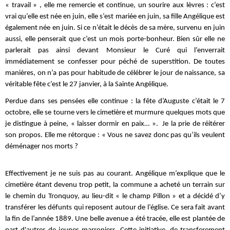
« travail » , elle me remercie et continue, un sourire aux lèvres : c’est
vrai qu’elle est née en juin, elle s’est mariée en juin, sa fille Angélique est
également née en juin. Si ce n’était le décès de sa mère, survenu en juin
aussi, elle penserait que c’est un mois porte-bonheur. Bien sûr elle ne
parlerait pas ainsi devant Monsieur le Curé qui l’enverrait
immédiatement se confesser pour péché de superstition. De toutes
manières, on n’a pas pour habitude de célébrer le jour de naissance, sa
véritable fête c’est le 27 janvier, à la Sainte Angélique.
Perdue dans ses pensées elle continue : la fête d’Auguste c’était le 7
octobre, elle se tourne vers le cimetière et murmure quelques mots que
je distingue à peine, « laisser dormir en paix… ». Je la prie de réitérer
son propos. Elle me rétorque : « Vous ne savez donc pas qu’ils veulent
déménager nos morts ?
Effectivement je ne suis pas au courant. Angélique m’explique que le
cimetière étant devenu trop petit, la commune a acheté un terrain sur
le chemin du Tronquoy, au lieu-dit « le champ Pillon » et a décidé d’y
transférer les défunts qui reposent autour de l’église. Ce sera fait avant
la fin de l’année 1889. Une belle avenue a été tracée, elle est plantée de