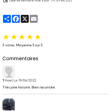
Date de dernière mise à jour : Fri 10 Feb 2023
Partager
Facebook
X
Email
★
★
★
★
★
5
votes. Moyenne
5
sur 5.
Commentaires
1
Hoet
Le 19/06/2022
Très jolie histoire. Bien racontée