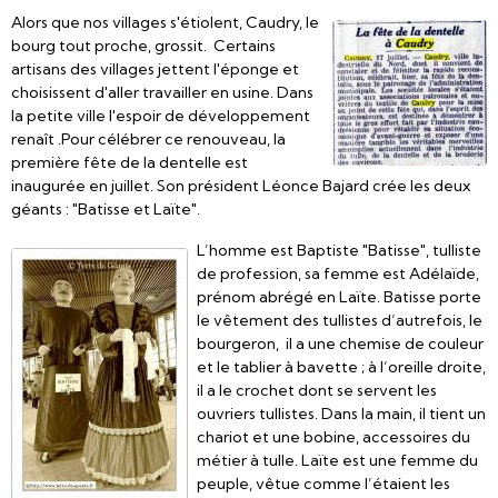
Alors que nos villages s'étiolent, Caudry, le
bourg tout proche, grossit. Certains
artisans des villages jettent l'éponge et
choisissent d'aller travailler en usine. Dans
la petite ville l'espoir de développement
renaît .Pour célébrer ce renouveau, la
première fête de la dentelle est
inaugurée en juillet. Son président Léonce Bajard crée les deux
géants : "Batisse et Laïte".
L’homme est Baptiste "Batisse", tulliste
de profession, sa femme est Adélaïde,
prénom abrégé en Laïte. Batisse porte
le vêtement des tullistes d’autrefois, le
bourgeron, il a une chemise de couleur
et le tablier à bavette ; à l’oreille droite,
il a le crochet dont se servent les
ouvriers tullistes. Dans la main, il tient un
chariot et une bobine, accessoires du
métier à tulle. Laïte est une femme du
peuple, vêtue comme l’étaient les