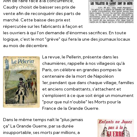
Afin de faire face à la concurrence,
Caudry choisit de baisser ses prix de
vente afin de reconquérir des parts de
marché. Cette baisse des prix est
répercutée sur les fabricants à façon et
les ouvriers à qui l'on demande d'énormes sacrifices. En toute
logique, c'est le mot "grève" qui fera la une des journaux locaux
au mois de décembre.
La revue, le Pellerin, présente dans les
chaumières, rappelle à nos villageois qu'à
Paris, on célèbre en grandes pompes le
centenaire de la mort de Napoléon
1er, pendant que dans chaque village, familles
et anciens combattants, s'attachent et
s'emploient à ce que soit érigé un monument
"pour que nul n'oublie" les Morts pour la
France de la Grande Guerre.
Dans le même temps naît le "plus jamais
ça" La Grande Guerre, par sa durée
insupportable, ses morts par millions, a