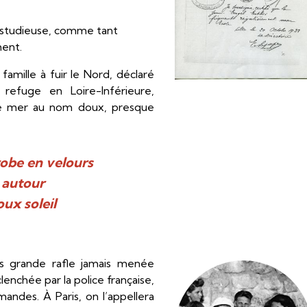
t studieuse, comme tant
ent.
famille à fuir le Nord, déclaré
refuge en Loire-Inférieure,
de mer au nom doux, presque
 robe en velours
e autour
oux soleil
lus grande rafle jamais menée
lenchée par la police française,
andes. À Paris, on l’appellera