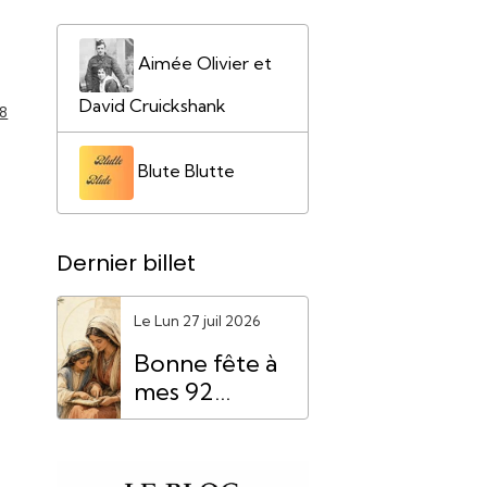
Aimée Olivier et
David Cruickshank
8
Blute Blutte
Dernier billet
Le Lun 27 juil 2026
Bonne fête à
mes 92
"Mamie
Anne"