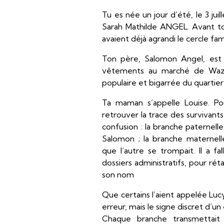
Tu es née un jour d’été, le 3 juil
Sarah Mathilde ANGEL. Avant to
avaient déjà agrandi le cercle famil
Ton père, Salomon Angel, est 
vêtements au marché de Waze
populaire et bigarrée du quartier li
Ta maman s’appelle Louise. Pou
retrouver la trace des survivant
confusion : la branche paternell
Salomon ; la branche maternelle
que l’autre se trompait. Il a fal
dossiers administratifs, pour rétab
son nom
Que certains l’aient appelée Luc
erreur, mais le signe discret d’un
Chaque branche transmettait 