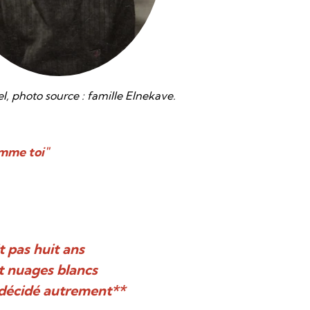
, photo source : famille Elnekave.
mme toi"
it pas huit ans
et nuages blancs
 décidé autrement**