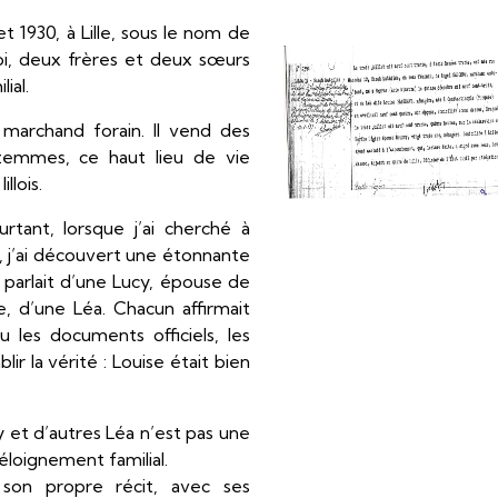
let 1930, à Lille, sous le nom de
i, deux frères et deux sœurs
ial.
marchand forain. Il vend des
mmes, ce haut lieu de vie
llois.
rtant, lorsque j’ai cherché à
s, j’ai découvert une étonnante
e parlait d’une Lucy, épouse de
, d’une Léa. Chacun affirmait
lu les documents officiels, les
lir la vérité : Louise était bien
y et d’autres Léa n’est pas une
 éloignement familial.
son propre récit, avec ses