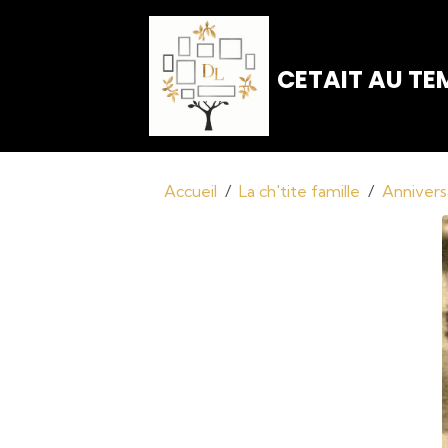
CETAIT AU TEM
Accueil
La ch'tite famille
Anniver