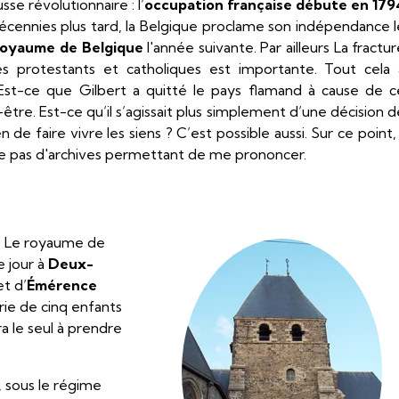
sse révolutionnaire : l’
occupation française débute en 179
décennies plus tard, la Belgique proclame son indépendance l
oyaume de Belgique
l'année suivante. Par ailleurs La fractu
ces protestants et catholiques est importante. Tout cela 
Est-ce que Gilbert a quitté le pays flamand à cause de c
être. Est-ce qu’il s’agissait plus simplement d’une décision 
de faire vivre les siens ? C’est possible aussi. Sur ce point, 
se pas d'archives permettant de me prononcer.
ble. Le royaume de
le jour à
Deux-
t d’
Émérence
rie de cinq enfants
a le seul à prendre
 sous le régime