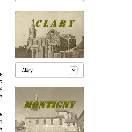
Clary
e
t
s
e
e
t
e