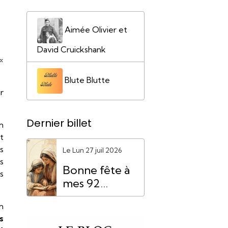
Aimée Olivier et
David Cruickshank
«
Blute Blutte
r
Dernier billet
n
t
s
Le Lun 27 juil 2026
s
Bonne fête à
s
mes 92
"Mamie
n
Anne"
s