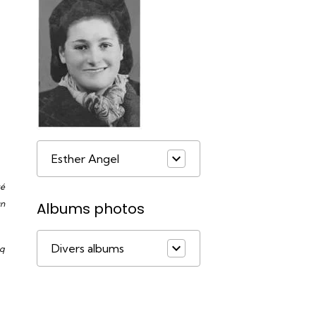
Esther Angel
té
un
Albums photos
Divers albums
nq