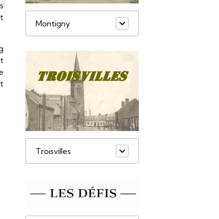
s
t
Montigny
ng
it
e
t
Troisvilles