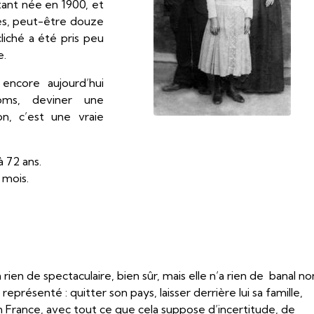
tant née en 1900, et
ées, peut-être douze
liché a été pris peu
e.
 encore aujourd’hui
oms, deviner une
on, c’est une vraie
 72 ans.
 mois.
rien de spectaculaire, bien sûr, mais elle n’a rien de banal no
représenté : quitter son pays, laisser derrière lui sa famille,
r en France, avec tout ce que cela suppose d’incertitude, de