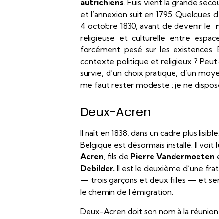
autrichiens
. Puis vient la grande secou
et l’annexion suit en 1795. Quelques 
4 octobre 1830, avant de devenir le
r
religieuse et culturelle entre espa
forcément pesé sur les existences. 
contexte politique et religieux ? Peut-
survie, d’un choix pratique, d’un moyen 
me faut rester modeste : je ne dispo
Deux-Acren
Il naît en 1838, dans un cadre plus lisi
Belgique est désormais installé. Il voit 
Acren
, fils de
Pierre Vandermoeten
e
Debilder.
Il est le deuxième d’une frat
— trois garçons et deux filles — et ser
le chemin de l’émigration.
Deux-Acren doit son nom à la réunion,