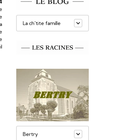
4
e
re
La ch'tite famille
a
e
de
il
Bertry