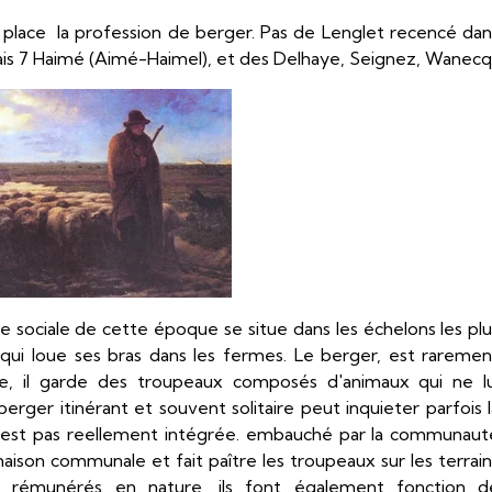
e place la profession de berger. Pas de Lenglet recencé dan
is 7 Haimé (Aimé-Haimel), et des Delhaye, Seignez, Wanecq
le sociale de cette époque se situe dans les échelons les plu
 qui loue ses bras dans les fermes. Le berger, est raremen
lage, il garde des troupeaux composés d'animaux qui ne lu
rger itinérant et souvent solitaire peut inquieter parfois l
il n'est pas reellement intégrée. embauché par la communaut
maison communale et fait paître les troupeaux sur les terrain
t rémunérés en nature, ils font également fonction d