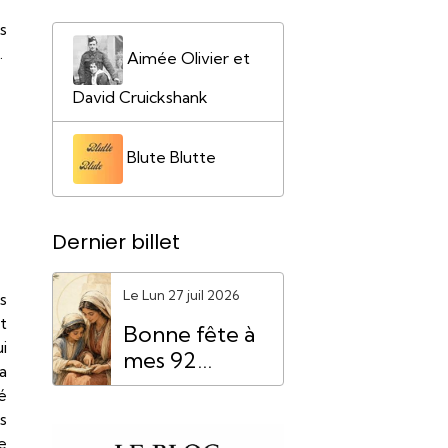
s
.
Aimée Olivier et
David Cruickshank
Blute Blutte
Dernier billet
Le Lun 27 juil 2026
s
t
Bonne fête à
i
mes 92
a
"Mamie
é
Anne"
s
e