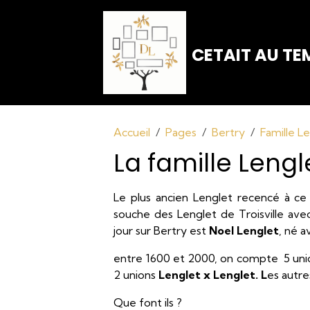
CETAIT AU TEM
Accueil
Pages
Bertry
Famille L
La famille Lengl
Le plus ancien Lenglet recencé à ce
souche des Lenglet de Troisville avec
jour sur Bertry est
Noel Lenglet
, né a
entre 1600 et 2000, on compte 5 un
2 unions
Lenglet x Lenglet. L
es autre
Que font ils ?