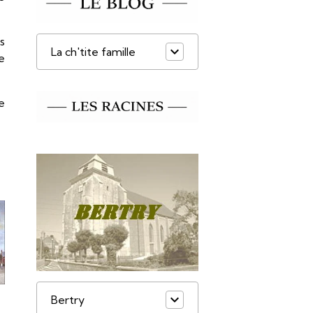
s
La ch'tite famille
se
le
Bertry