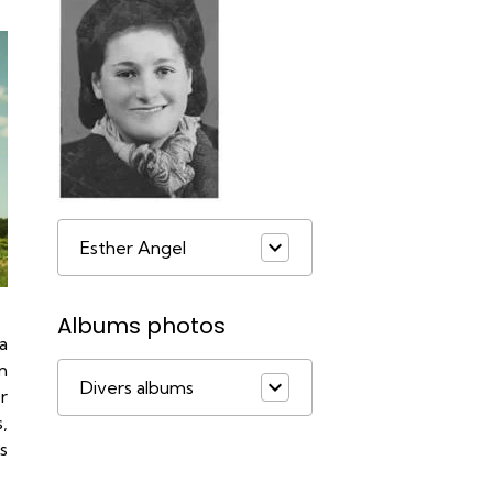
Esther Angel
Albums photos
a
n
Divers albums
r
,
ls