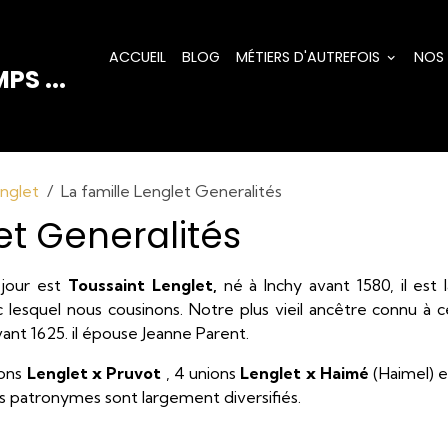
ACCUEIL
BLOG
MÉTIERS D'AUTREFOIS
NOS
PS ...
englet
La famille Lenglet Generalités
et Generalités
 jour est
Toussaint Lenglet,
né à Inchy avant 1580, il est l
 lesquel nous cousinons. Notre plus vieil ancêtre connu à c
vant 1625. il épouse Jeanne Parent.
ions
Lenglet x Pruvot
, 4 unions
Lenglet x Haimé
(Haimel) e
s patronymes sont largement diversifiés.