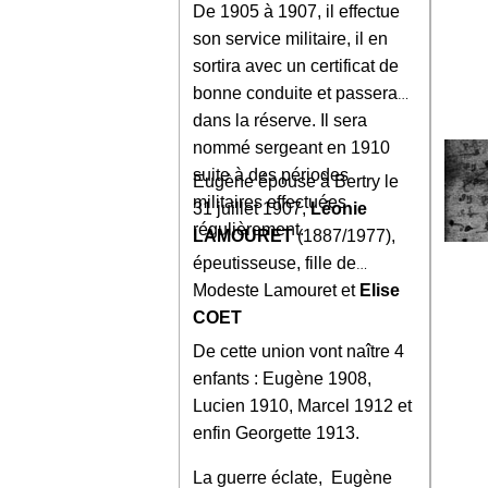
De 1905 à 1907, il effectue
son service militaire, il en
sortira avec un certificat de
bonne conduite et passera
dans la réserve. Il sera
nommé sergeant en 1910
suite à des périodes
Eugène épouse à Bertry le
militaires effectuées
31 juillet 1907,
Léonie
régulièrement.
LAMOURET
(1887/1977),
épeutisseuse, fille de
Modeste Lamouret et
Elise
COET
De cette union vont naître 4
enfants : Eugène 1908,
Lucien 1910, Marcel 1912 et
enfin Georgette 1913.
La guerre éclate, Eugène