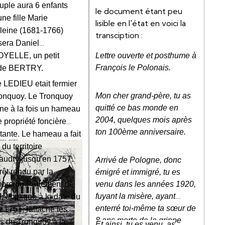
uple aura 6 enfants
le document étant peu
une fille Marie
lisible en l'état en voici la
eine (1681-1766)
transciption :
era Daniel
Lettre ouverte et posthume à
YELLE, un petit
François le Polonais.
 de BERTRY.
e LEDIEU etait fermier
Mon cher grand-père, tu as
onquoy. Le Tronquoy
quitté ce bas monde en
ne à la fois un hameau
2004, quelques mois après
e propriété foncière
ton 100ème anniversaire.
tante. Le hameau a fait
 du territoire
udry jusqu'en 1757.
Arrivé de Pologne, donc
rêt rendu par la
émigré et immigré, tu es
venu dans les années 1920,
bre du Parlement de
fuyant la misère, ayant
, appliqué à la date du
enterré toi-même ta sœur de
t 1761, rattache les
8 ans morte de la grippe
s du Tronquoy à la
Et ainsi, tu es venu, as