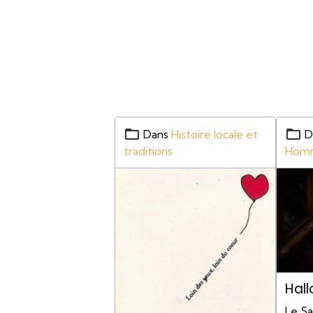
Dans
Histoire locale et
D
traditions
Hom
Hal
Le S