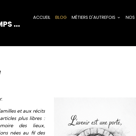
ACCUEIL
BLOG
MÉTIERS D'AUTREFOIS
NOS
PS ...
e
r.
amilles et aux récits
rticles plus libres :
émoire des lieux,
xions nées au fil des