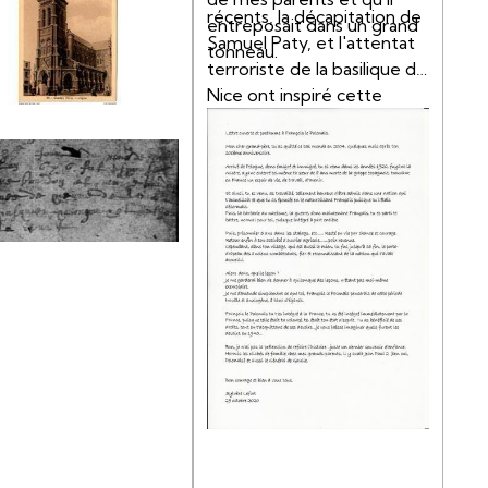
récents, la décapitation de
entreposait dans un grand
Samuel Paty, et l'attentat
tonneau.
terroriste de la basilique de
Nice ont inspiré cette
lettre à Sylvère
Lefort,enseignant, petit fils
de François WIZNIEWSKI et
de Maurice LEFORT