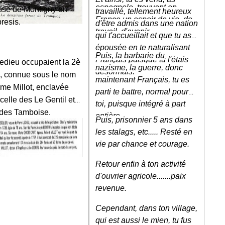
espagnole, trouvant en
sse de Montigny en
travaillé, tellement heureux
France un espoir de vie, de
resis.
d'être admis dans une nation
travail, d'avenir.
qui t'accueillait et que tu as
épousée en te naturalisant
Puis, la barbarie du
Français puisque tu l'étais
edieu occupaient la 2è
nazisme, la guerre, donc
désormais.
, connue sous le nom
maintenant Français, tu es
rme Millot, enclavée
parti te battre, normal pour
 celle des Le Gentil et
toi, puisque intégré à part
 des Tamboise.
entière.
Puis, prisonnier 5 ans dans
es Millot ayant épousé
les stalags, etc..... Resté en
escendante des
vie par chance et courage.
u : Angélique Julie.
Retour enfin à ton activité
d'ouvrier agricole.......paix
revenue.
Cependant, dans ton village,
qui est aussi le mien, tu fus