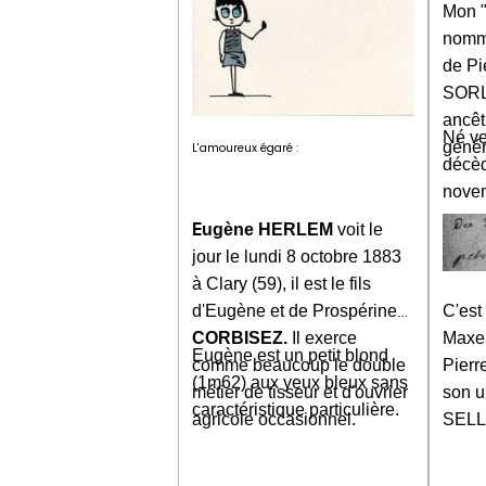
Mon "
nomme
de Pi
SORLI
ancêt
Né ve
génér
L'amoureux égaré :
décèd
novem
E
ugène HERLEM
voit le
jour le lundi 8 octobre 1883
à Clary (59), il est le fils
C'est
d'Eugène et de Prospérine
Maxel
CORBISEZ.
Il exerce
Eugène est un petit blond
Pierr
comme beaucoup le double
(1m62) aux yeux bleux sans
son u
métier de tisseur et d'ouvrier
caractéristique particulière.
SELLI
agricole occasionnel.