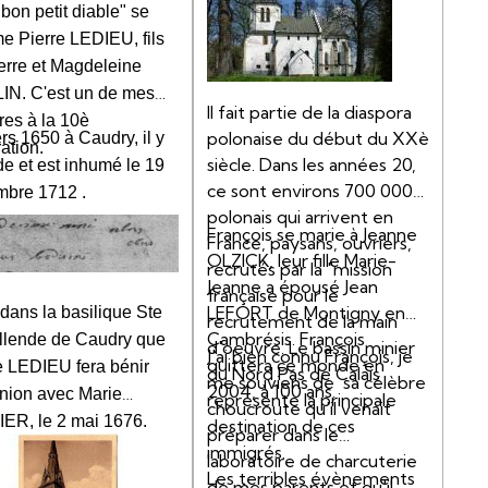
bon petit diable" se
 Pierre LEDIEU, fils
erre et Magdeleine
N. C'est un de mes
Il fait partie de la diaspora
res à la 10è
polonaise du début du XXè
rs 1650 à Caudry, il y
ation.
siècle. Dans les années 20,
e et est inhumé le 19
ce sont environs 700 000
bre 1712 .
polonais qui arrivent en
François se marie à Jeanne
France, paysans, ouvriers,
OLZICK, leur fille Marie-
recrutés par la "mission
Jeanne a épousé Jean
française pour le
LEFORT de Montigny en
 dans la basilique Ste
recrutement de la main
Cambrésis. François
lende de Caudry que
d'oeuvre. Le bassin minier
J'ai bien connu François, je
quittera ce monde en
e LEDIEU fera bénir
du Nord Pas de Calais
me souviens de sa célèbre
2004, à 100 ans.
nion avec Marie
représente la principale
choucroute qu'il venait
ER, le 2 mai 1676.
destination de ces
préparer dans le
immigrés.
laboratoire de charcuterie
Les terribles évènements
de mes parents et qu'il