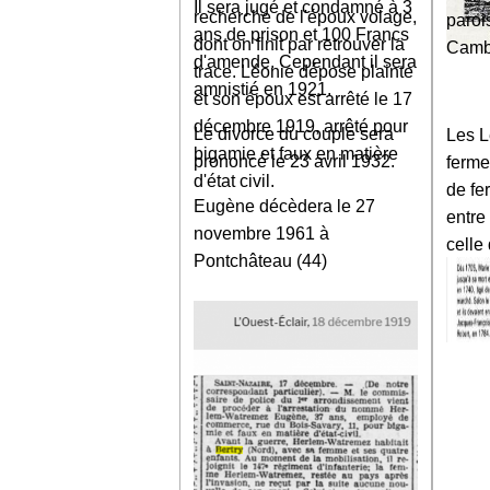
Il sera jugé et condamné à 3
recherche de l'époux volage,
paroi
ans de prison et 100 Francs
dont on finit par retrouver la
Camb
d'amende. Cependant il sera
trace. Léonie dépose plainte
amnistié en 1921.
et son époux est arrêté le 17
décembre 1919, arrêté pour
Le divorce du couple sera
Les L
bigamie et faux en matière
prononcé le 23 avril 1932.
ferme
d'état civil.
de fe
Eugène décèdera le 27
entre
novembre 1961 à
celle
Pontchâteau (44)
Jacqu
une d
Ledie