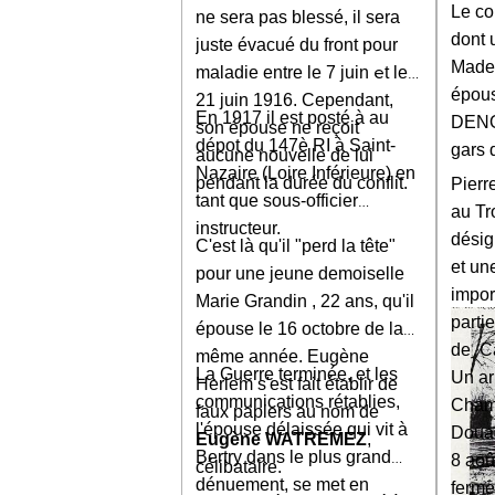
Le co
ne sera pas blessé, il sera
dont 
juste évacué du front pour
Madel
e
maladie entre le 7 juin
t le
épous
21 juin 1916. Cependant,
En 1917 il est posté à au
DENO
son épouse ne reçoit
dépot du 147è RI à Saint-
gars
aucune nouvelle de lui
Nazaire (Loire Inférieure) en
pendant la durée du conflit.
Pierr
tant que sous-officier
au Tr
instructeur.
désig
C'est là qu'il "perd la tête"
et un
pour une jeune demoiselle
impor
Marie Grandin , 22 ans, qu'il
partie
épouse le 16 octobre de la
de Ca
même année. Eugène
La Guerre terminée, et les
Un ar
Herlem s'est fait établir de
communications rétablies,
Cham
faux papiers au nom de
l'épouse délaissée qui vit à
Douai
Eugène WATREMEZ
,
Bertry dans le plus grand
8 aoû
célibataire.
dénuement, se met en
ferme