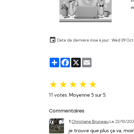
E
é
Date de dernière mise à jour : Wed 09 Oc
Partager
Facebook
X
Email
★
★
★
★
★
11
votes. Moyenne
5
sur 5.
Commentaires
1
Christiane Bruneau
Le 22/10/20
je trouve que plus ça va, moin