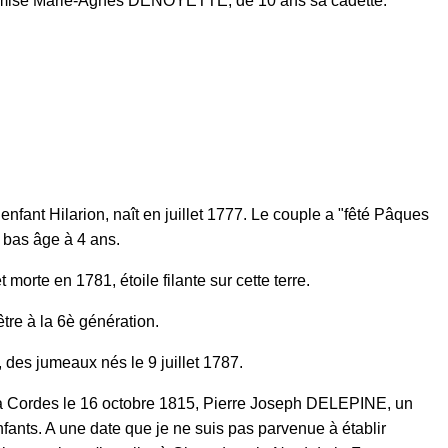
romise Marie-Agnès DENOYETTE, de 10 ans sa cadette.
 enfant Hilarion, naît en juillet 1777. Le couple a "fêté
Pâques
 bas âge à 4 ans.
orte en 1781, étoile filante sur cette terre.
re à la 6è génération.
 des jumeaux nés le 9 juillet 1787.
Cordes le 16 octobre 1815, Pierre Joseph DELEPINE, un
nfants. A une date que je ne suis pas parvenue à établir