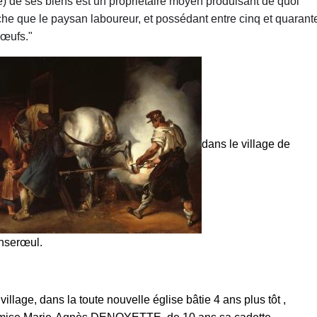
 de ses biens est un propriétaire moyen produisant de quoi
riche que le paysan laboureur, et possédant entre cinq et quarant
bœufs."
dans le village de
Anserœul.
illage, dans la toute nouvelle église bâtie 4 ans plus tôt ,