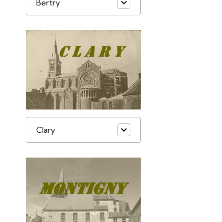
Bertry
Clary