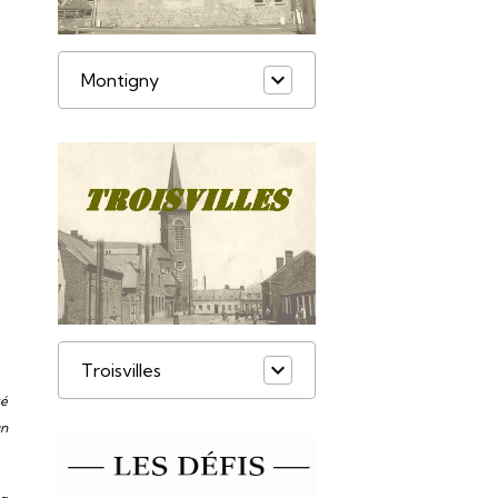
Montigny
Troisvilles
té
un