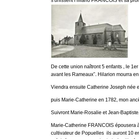
s'unissent Hillario FRANCOIS et sa p
De cette union naîtront 5 enfants , le 1er
avant les Rameaux". Hilarion mourra en
Viendra ensuite Catherine Joseph née et m
puis Marie-Catherine en 1782, mon ancêt
Suivront Marie-Rosalie et Jean-Baptiste,
Marie-Catherine FRANCOIS épousera à 
cultivateur de Popuelles ils auront 10 e