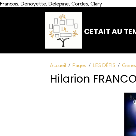
François, Denoyette, Delepine, Cordes, Clary
CETAIT AU TEM
Accueil
Pages
LES DÉFIS
Genea
Hilarion FRANCO