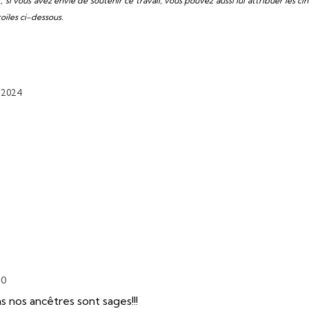
t, si vous avez envie de soutenir ce travail, vous pouvez aussi lui attribuer les ci
toiles ci-dessous.
t 2024
20
s nos ancêtres sont sages!!!