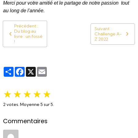
Merci pour votre amitié et le partage de notre passion tout
au long de l'année.
Précédent :
Suivant :
Du blog au
Challenge A-
livre : un fossé
Z 2022
!
Partager
Facebook
X
Email
★
★
★
★
★
2
votes. Moyenne
5
sur 5.
Commentaires