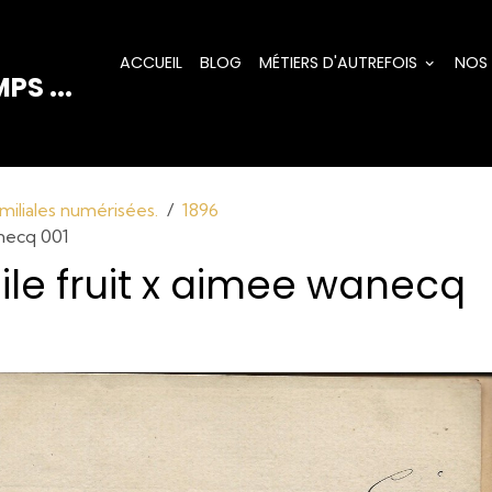
ACCUEIL
BLOG
MÉTIERS D'AUTREFOIS
NOS
PS ...
miliales numérisées.
1896
anecq 001
le fruit x aimee wanecq