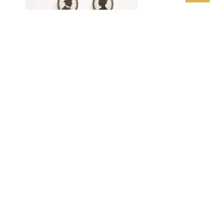
LES DÉFIS
Cousinages
inattendus