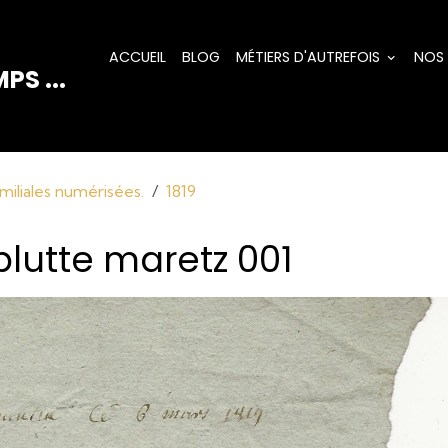
ACCUEIL
BLOG
MÉTIERS D'AUTREFOIS
NOS
PS ...
miliales numérisées.
1819
 blutte maretz 001