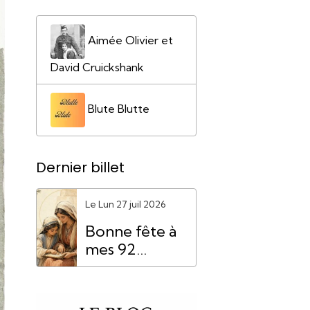
Aimée Olivier et
David Cruickshank
Blute Blutte
Dernier billet
Le Lun 27 juil 2026
Bonne fête à
mes 92
"Mamie
Anne"