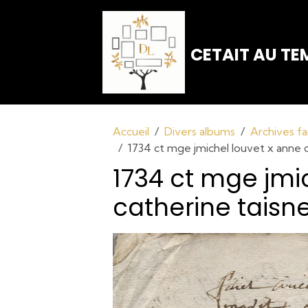
CETAIT AU TEM
Accueil
Divers albums
Archives fa
1734 ct mge jmichel louvet x anne c
1734 ct mge jmi
catherine taisne