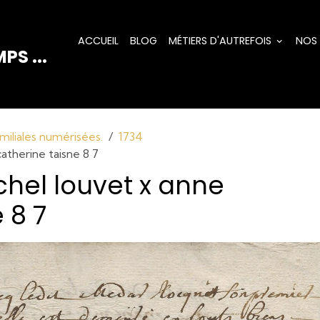
ACCUEIL
BLOG
MÉTIERS D'AUTREFOIS
NOS
PS ...
miliales numérisées.
1734
atherine taisne 8 7
chel louvet x anne
 8 7